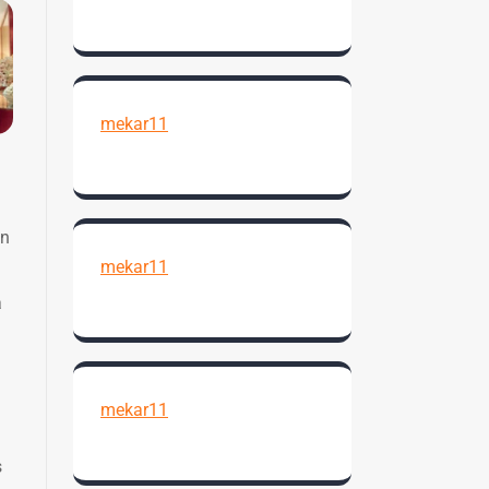
mekar11
an
mekar11
a
mekar11
s