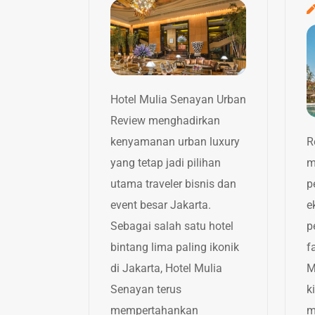
Hotel Mulia Senayan Urban
Review menghadirkan
kenyamanan urban luxury
R
yang tetap jadi pilihan
m
utama traveler bisnis dan
p
event besar Jakarta.
e
Sebagai salah satu hotel
p
bintang lima paling ikonik
f
di Jakarta, Hotel Mulia
M
Senayan terus
k
mempertahankan
m