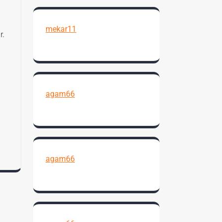
mekar11
r.
agam66
agam66