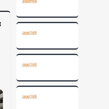
agam66
s
jago168
jago168
jago168