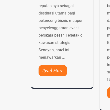
reputasinya sebagai
b
destinasi utama bagi
m
pelancong bisnis maupun
d
penyelenggaraan event
p
berskala besar. Terletak di
n
kawasan strategis
B
Senayan, hotel ini
m
menawarkan …
p
i
Read More
s
f