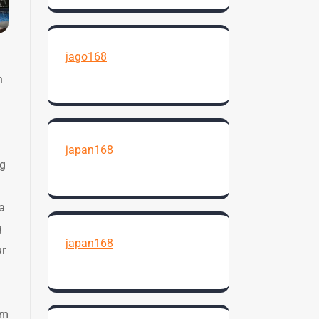
jago168
n
japan168
ng
a
g
japan168
ur
am