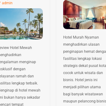
admin
Hotel Murah Nyaman
menghadirkan ulasan
eview Hotel Mewah
penginapan hemat deng
enghadirkan
fasilitas lengkap lokasi
engalaman menginap
strategis dekat pusat kot
ksklusif dengan
cocok untuk wisata dan
elayanan ramah dan
bisnis. Hotel jenis ini
asilitas lengkap terbaik.
menjadi pilihan utama
enginap di hotel mewah
bagi banyak wisatawan
ini bukan hanya sekadar
maupun pelancong bisni
encari tempat