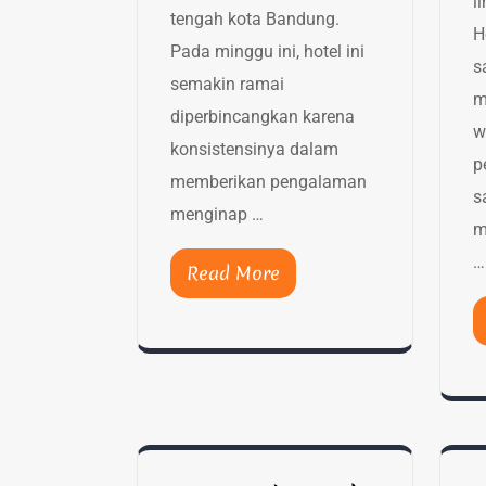
l
tengah kota Bandung.
H
Pada minggu ini, hotel ini
s
semakin ramai
m
diperbincangkan karena
w
konsistensinya dalam
p
memberikan pengalaman
s
menginap …
m
…
Read More