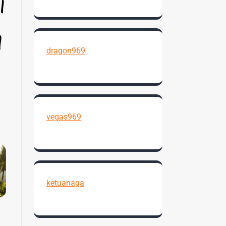
l
d
dragon969
vegas969
ketuanaga