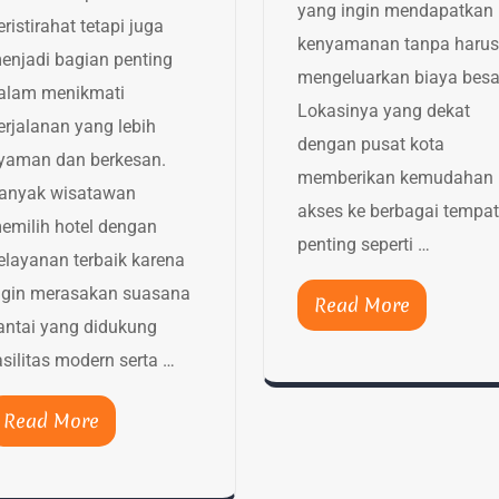
yang ingin mendapatkan
eristirahat tetapi juga
kenyamanan tanpa harus
enjadi bagian penting
mengeluarkan biaya besa
alam menikmati
Lokasinya yang dekat
erjalanan yang lebih
dengan pusat kota
yaman dan berkesan.
memberikan kemudahan
anyak wisatawan
akses ke berbagai tempat
emilih hotel dengan
penting seperti …
elayanan terbaik karena
ngin merasakan suasana
Read More
antai yang didukung
asilitas modern serta …
Read More