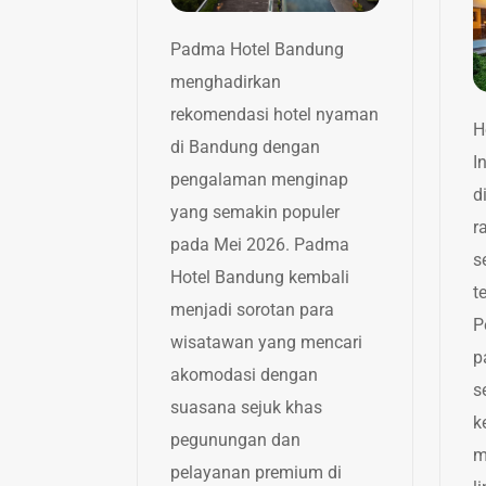
Padma Hotel Bandung
menghadirkan
rekomendasi hotel nyaman
H
di Bandung dengan
I
pengalaman menginap
d
yang semakin populer
r
pada Mei 2026. Padma
s
Hotel Bandung kembali
t
menjadi sorotan para
P
wisatawan yang mencari
p
akomodasi dengan
s
suasana sejuk khas
k
pegunungan dan
m
pelayanan premium di