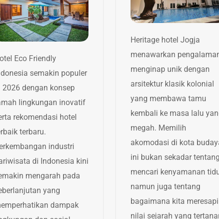
Heritage hotel Jogja
menawarkan pengalama
otel Eco Friendly
menginap unik dengan
ndonesia semakin populer
arsitektur klasik kolonial
i 2026 dengan konsep
yang membawa tamu
amah lingkungan inovatif
kembali ke masa lalu ya
erta rekomendasi hotel
megah. Memilih
erbaik terbaru.
akomodasi di kota buday
erkembangan industri
ini bukan sekadar tentan
ariwisata di Indonesia kini
mencari kenyamanan tid
emakin mengarah pada
namun juga tentang
eberlanjutan yang
bagaimana kita meresapi
emperhatikan dampak
nilai sejarah yang tertan