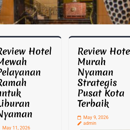
Review Hotel
Review Hote
Mewah
Murah
Pelayanan
Nyaman
Ramah
Strategis
untuk
Pusat Kota
Liburan
Terbaik
Nyaman
May 9, 2026
admin
May 11, 2026