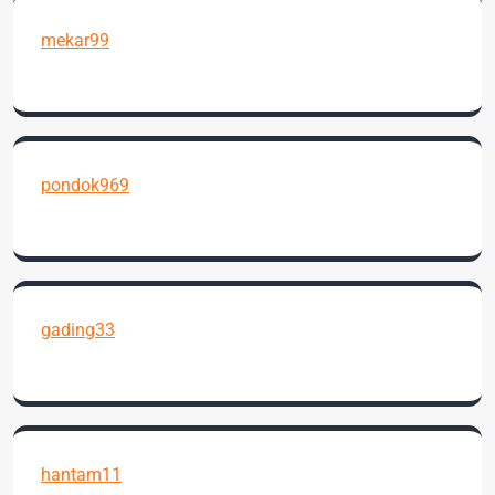
mekar99
pondok969
gading33
hantam11