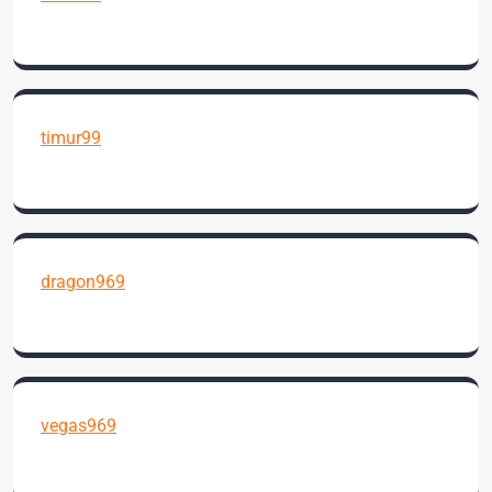
timur99
dragon969
vegas969