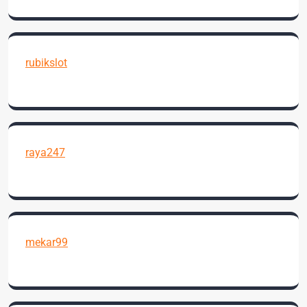
rubikslot
raya247
mekar99