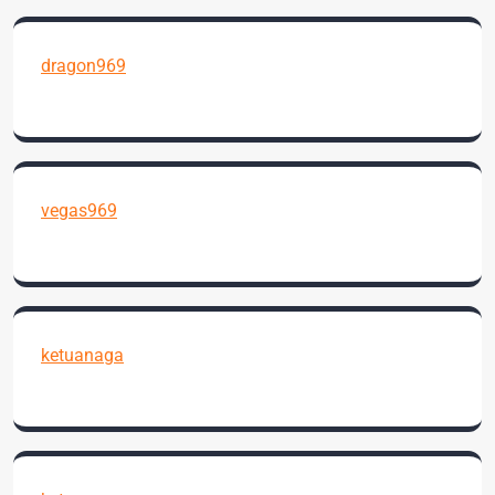
dragon969
vegas969
ketuanaga