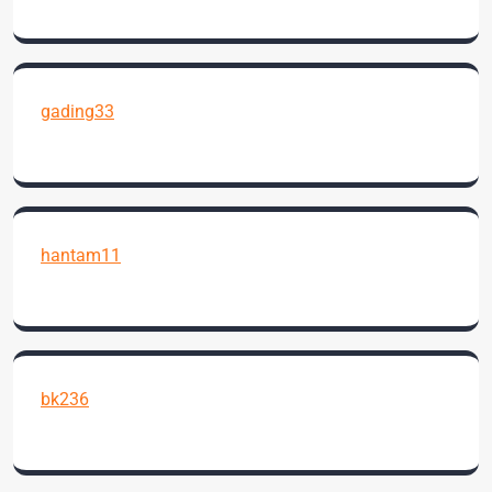
gading33
hantam11
bk236