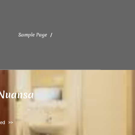
Sample Page
 Nuansa
zed
>>