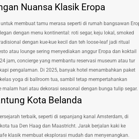
ngan Nuansa Klasik Eropa
cang untuk membuat tamu merasa seperti di rumah bangsawan Ero
egan dengan menu kontinental: roti segar, keju lokal, smoked
adisional dengan kue-kue kecil dan teh loose-leaf jadi ritual
nesto atau lounge sering menyediakan anggur Eropa dan koktail
r 24 jam, concierge yang membantu reservasi museum atau tur
gkapi pengalaman. Di 2025, banyak hotel menambahkan paket
u kelas yoga di ballroom tua, sambil tetap mempertahankan
ve malam hari atau dekorasi seasonal dengan bunga tulip segar.
Jantung Kota Belanda
ersejarah terbaik, seperti di sepanjang kanal Amsterdam, di
 kota tua Den Haag dan Maastricht. Jarak berjalan kaki ke
kafe klasik membuat eksplorasi mudah dan menyenangkan.