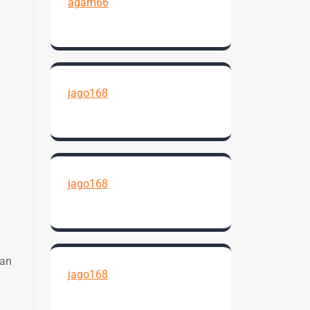
agam66
jago168
jago168
nan
jago168