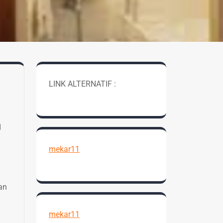
LINK ALTERNATIF :
d
mekar11
an
mekar11