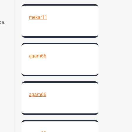
mekar11
pa.
agam66
agam66