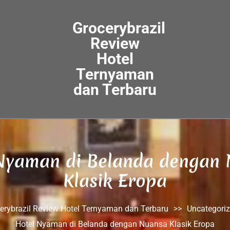
Grocerybrazil
Review
Hotel
Ternyaman
dan Terbaru
Nyaman di Belanda dengan
Klasik Eropa
erybrazil Review Hotel Ternyaman dan Terbaru
>>
Uncategori
Hotel Nyaman di Belanda dengan Nuansa Klasik Eropa