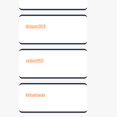
dragon969
vegas969
ketuanaga