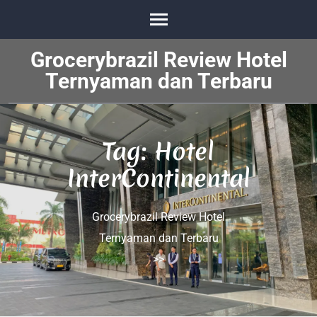
Skip
to
content
Grocerybrazil Review Hotel
(Press
Ternyaman dan Terbaru
Enter)
Tag:
Hotel
InterContinental
Grocerybrazil Review Hotel
Ternyaman dan Terbaru
>>