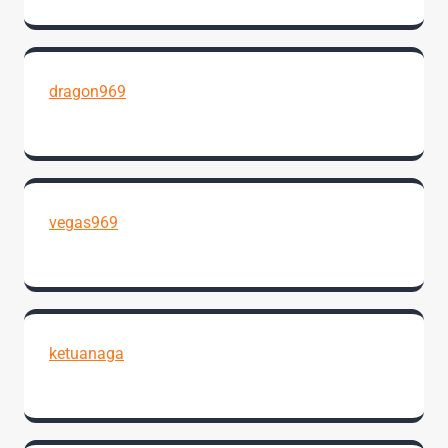
dragon969
vegas969
ketuanaga