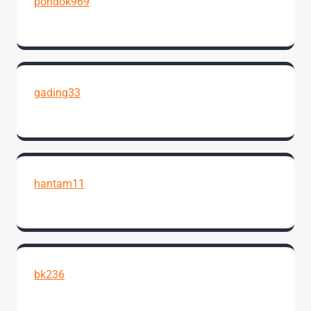
pondok969
gading33
hantam11
bk236