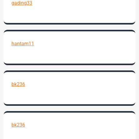
gading33
hantam11
bk236
bk236