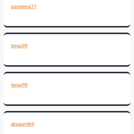
panglima77
timur99
timur99
dragon969