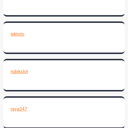
lektoto
rubikslot
raya247